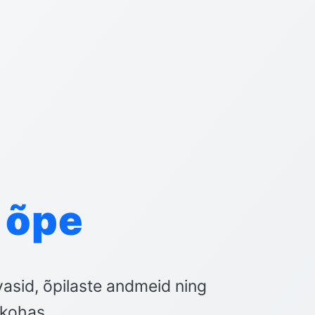
 õpe
asid, õpilaste andmeid ning
 kohas.