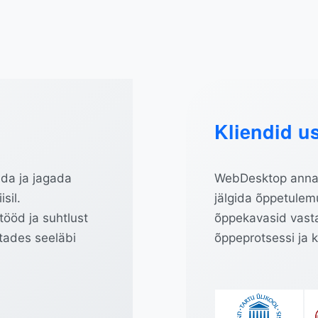
Kliendid u
ada ja jagada
WebDesktop annab
sil.
jälgida õppetule
tööd ja suhtlust
õppekavasid vasta
etades seeläbi
õppeprotsessi ja 