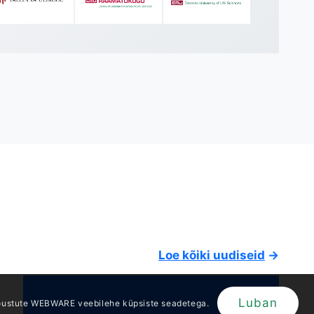
KASULIKUD VIITED
Uudised ja infokirjad
Ettevõtte tutvustus
.ee
Hinnastamine
Konverentsid ja webinarid
Kontaktid
Telli uudiskiri
Loe kõiki uudiseid
→
EAS koostöö
Luban
õustute WEBWARE veebilehe küpsiste seadetega.