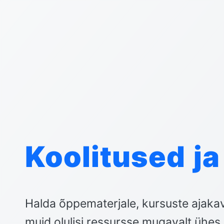
Koolitused ja
Halda õppematerjale, kursuste ajakav
muid olulisi ressursse mugavalt ühes