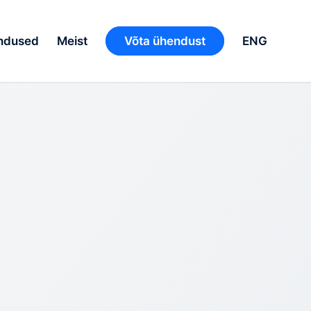
ndused
Meist
Võta ühendust
ENG