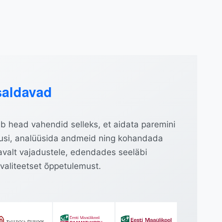
saldavad
 head vahendid selleks, et aidata paremini
musi, analüüsida andmeid ning kohandada
valt vajadustele, edendades seeläbi
kvaliteetset õppetulemust.