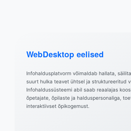
WebDesktop eelised
Infohaldusplatvorm võimaldab hallata, säilit
suurt hulka teavet ühtsel ja struktureeritud vii
Infohaldussüsteemi abil saab reaalajas koos
õpetajate, õpilaste ja halduspersonaliga, to
interaktiivset õpikogemust.