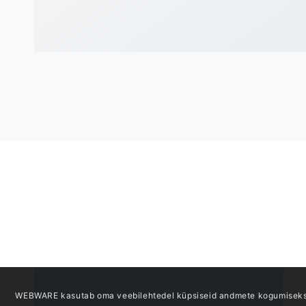
TALLINN
TARTU
Webware OÜ
Soola 8, 
Telliskivi tn 57b/1, Tallinn, 10412
Telefon:
Reg. kood: 10839212
E-post:
i
Telefon:
+372 6613 939
E-post:
info@webware.ee
WEBWARE kasutab oma veebilehtedel küpsiseid andmete kogumiseks,