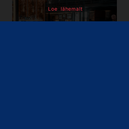
Loe lähemalt
Infohalduse konverents:
tehisaru muudab head
protsessid paremaks,
kuid halvad veelgi
halvemaks