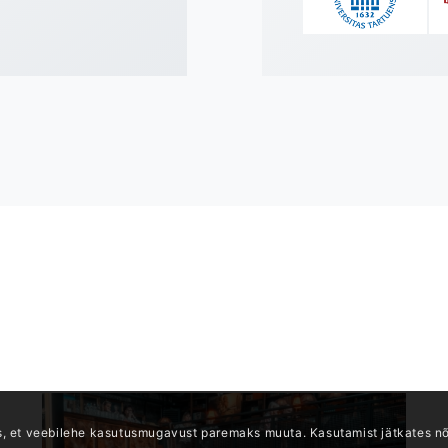
KASUTAJATUGI
51013 Tartu
Tööpäevadel: 9.00 – 17.00
+372 5400 4998
Telefon:
+372 6613 900
nfo@webware.ee
E-post:
support@webware
 et veebilehe kasutusmugavust paremaks muuta. Kasutamist jätkates n